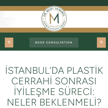
BOOK CONSULTATION
İSTANBUL’DA PLASTIK
CERRAHI SONRASI
İYILEŞME SÜRECI:
NELER BEKLENMELI?