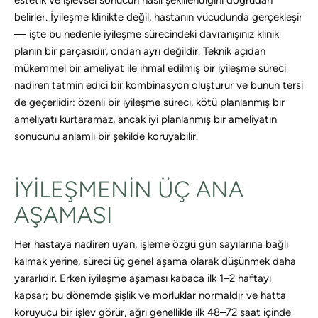
estetik ve işlevsel sonucun nasıl şekillendiğini doğrudan
belirler. İyileşme klinikte değil, hastanın vücudunda gerçekleşir
— işte bu nedenle iyileşme sürecindeki davranışınız klinik
planın bir parçasıdır, ondan ayrı değildir. Teknik açıdan
mükemmel bir ameliyat ile ihmal edilmiş bir iyileşme süreci
nadiren tatmin edici bir kombinasyon oluşturur ve bunun tersi
de geçerlidir: özenli bir iyileşme süreci, kötü planlanmış bir
ameliyatı kurtaramaz, ancak iyi planlanmış bir ameliyatın
sonucunu anlamlı bir şekilde koruyabilir.
İYILEŞMENIN ÜÇ ANA
AŞAMASI
Her hastaya nadiren uyan, işleme özgü gün sayılarına bağlı
kalmak yerine, süreci üç genel aşama olarak düşünmek daha
yararlıdır. Erken iyileşme aşaması kabaca ilk 1–2 haftayı
kapsar; bu dönemde şişlik ve morluklar normaldir ve hatta
koruyucu bir işlev görür, ağrı genellikle ilk 48–72 saat içinde