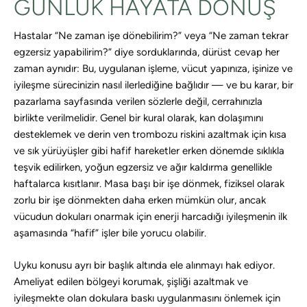
GÜNLÜK HAYATA DÖNÜŞ
Hastalar “Ne zaman işe dönebilirim?” veya “Ne zaman tekrar
egzersiz yapabilirim?” diye sorduklarında, dürüst cevap her
zaman aynıdır: Bu, uygulanan işleme, vücut yapınıza, işinize ve
iyileşme sürecinizin nasıl ilerlediğine bağlıdır — ve bu karar, bir
pazarlama sayfasında verilen sözlerle değil, cerrahınızla
birlikte verilmelidir. Genel bir kural olarak, kan dolaşımını
desteklemek ve derin ven trombozu riskini azaltmak için kısa
ve sık yürüyüşler gibi hafif hareketler erken dönemde sıklıkla
teşvik edilirken, yoğun egzersiz ve ağır kaldırma genellikle
haftalarca kısıtlanır. Masa başı bir işe dönmek, fiziksel olarak
zorlu bir işe dönmekten daha erken mümkün olur, ancak
vücudun dokuları onarmak için enerji harcadığı iyileşmenin ilk
aşamasında “hafif” işler bile yorucu olabilir.
Uyku konusu ayrı bir başlık altında ele alınmayı hak ediyor.
Ameliyat edilen bölgeyi korumak, şişliği azaltmak ve
iyileşmekte olan dokulara baskı uygulanmasını önlemek için