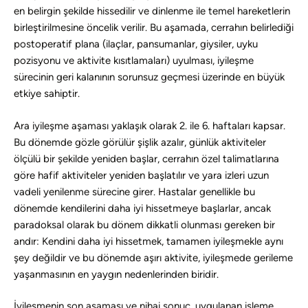
en belirgin şekilde hissedilir ve dinlenme ile temel hareketlerin
birleştirilmesine öncelik verilir. Bu aşamada, cerrahın belirlediği
postoperatif plana (ilaçlar, pansumanlar, giysiler, uyku
pozisyonu ve aktivite kısıtlamaları) uyulması, iyileşme
sürecinin geri kalanının sorunsuz geçmesi üzerinde en büyük
etkiye sahiptir.
Ara iyileşme aşaması yaklaşık olarak 2. ile 6. haftaları kapsar.
Bu dönemde gözle görülür şişlik azalır, günlük aktiviteler
ölçülü bir şekilde yeniden başlar, cerrahın özel talimatlarına
göre hafif aktiviteler yeniden başlatılır ve yara izleri uzun
vadeli yenilenme sürecine girer. Hastalar genellikle bu
dönemde kendilerini daha iyi hissetmeye başlarlar, ancak
paradoksal olarak bu dönem dikkatli olunması gereken bir
andır: Kendini daha iyi hissetmek, tamamen iyileşmekle aynı
şey değildir ve bu dönemde aşırı aktivite, iyileşmede gerileme
yaşanmasının en yaygın nedenlerinden biridir.
İyileşmenin son aşaması ve nihai sonuç, uygulanan işleme