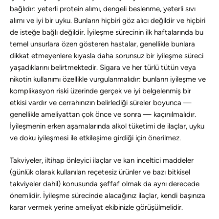
bağlıdır: yeterli protein alımı, dengeli beslenme, yeterli sıvı
alımı ve iyi bir uyku. Bunların hiçbiri göz alıcı değildir ve hiçbiri
de isteğe bağlı değildir. İyileşme sürecinin ilk haftalarında bu
temel unsurlara özen gösteren hastalar, genellikle bunlara
dikkat etmeyenlere kıyasla daha sorunsuz bir iyileşme süreci
yaşadıklarını belirtmektedir. Sigara ve her türlü tütün veya
nikotin kullanımı özellikle vurgulanmalıdır: bunların iyileşme ve
komplikasyon riski üzerinde gerçek ve iyi belgelenmiş bir
etkisi vardır ve cerrahınızın belirlediği süreler boyunca —
genellikle ameliyattan çok önce ve sonra — kaçınılmalıdır.
İyileşmenin erken aşamalarında alkol tüketimi de ilaçlar, uyku
ve doku iyileşmesi ile etkileşime girdiği için önerilmez.
Takviyeler, iltihap önleyici ilaçlar ve kan inceltici maddeler
(günlük olarak kullanılan reçetesiz ürünler ve bazı bitkisel
takviyeler dahil) konusunda şeffaf olmak da aynı derecede
önemlidir. İyileşme sürecinde alacağınız ilaçlar, kendi başınıza
karar vermek yerine ameliyat ekibinizle görüşülmelidir.