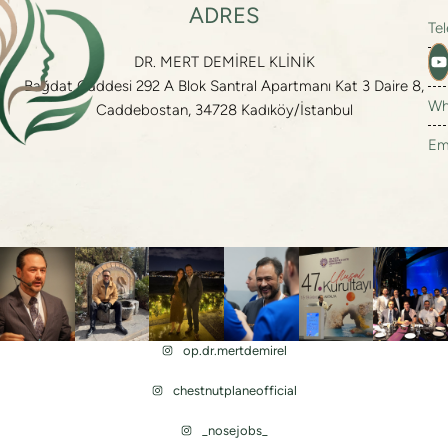
Te
DR. MERT DEMİREL KLİNİK
Te
Bağdat Caddesi 292 A Blok Santral Apartmanı Kat 3 Daire 8,
Wh
Caddebostan, 34728 Kadıköy/İstanbul
Em
op.dr.mertdemirel
chestnutplaneofficial
_nosejobs_