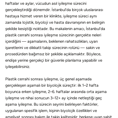
haftalar ve aylar, vücudun asıl iyileşme sürecini
gerçekleştirdiği dönemdir. İstanbul’da birçok uluslararası
hastaya hizmet veren bir klinikte, iyileşme süreci aynı
zamanda lojistik, biyoloji ve hasta davranışının en belirgin
şekilde kesiştiği noktadır. Bu makalenin amacı, İstanbul’da
plastik cerrahi sonrası iyileşme sürecinin gerçekte neleri
içerdiğini — aşamalarını, beklenen rahatsızlıkları, uyarı
işaretlerini ve dikkatli takip sürecinin rolünü — sakin ve
prosedürden bağımsız bir şekilde açıklamaktır. Böylece,
endişe yerine gerçekçi bir güvenle planlama yapabilir ve
iyileşebilirsiniz.
Plastik cerrahi sonrası iyileşme, üç genel aşamada
gerçekleşen aşamalı bir biyolojik süreçtir: ilk 1–2 hafta
boyunca erken iyileşme, 2–6. haftalar arasında orta aşama
iyileşme ve nihai sonucun 3–12+ ay içinde netleştiği geç
aşama iyileşme. Bu sürecin seyrini belirleyen faktörler,
uygulanan spesifik işlem, kişinin biyolojik özellikleri ve
ameliyat sonrası bakım ile takip kalitesidir; herkese uyan sabit