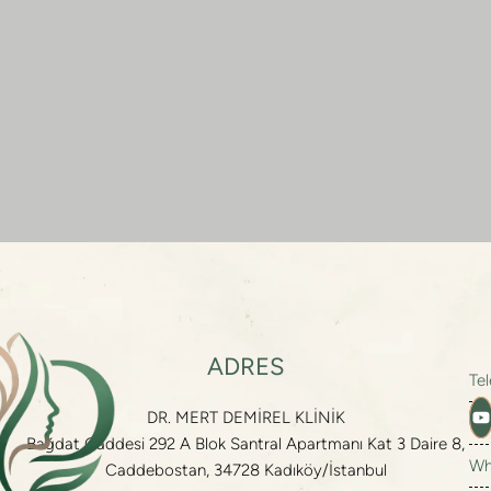
ADRES
Te
DR. MERT DEMİREL KLİNİK
Te
Bağdat Caddesi 292 A Blok Santral Apartmanı Kat 3 Daire 8,
Wh
Caddebostan, 34728 Kadıköy/İstanbul
Em