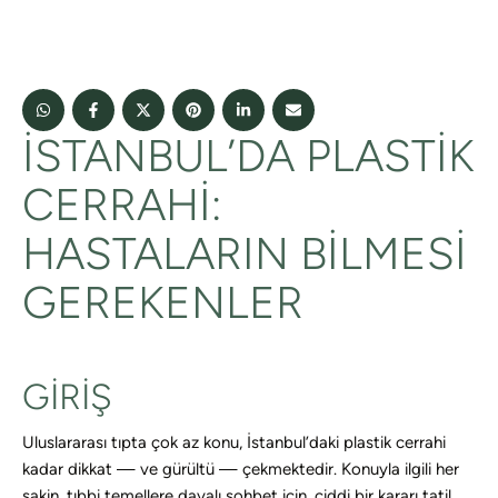
İSTANBUL’DA PLASTIK
CERRAHI:
HASTALARIN BILMESI
GEREKENLER
GIRIŞ
Uluslararası tıpta çok az konu, İstanbul’daki plastik cerrahi
kadar dikkat — ve gürültü — çekmektedir. Konuyla ilgili her
sakin, tıbbi temellere dayalı sohbet için, ciddi bir kararı tatil