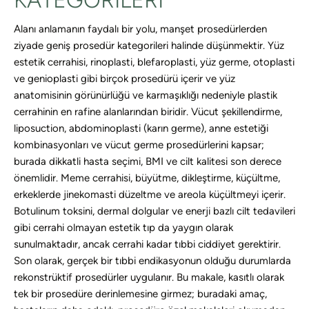
KATEGORILERI
Alanı anlamanın faydalı bir yolu, manşet prosedürlerden
ziyade geniş prosedür kategorileri halinde düşünmektir. Yüz
estetik cerrahisi, rinoplasti, blefaroplasti, yüz germe, otoplasti
ve genioplasti gibi birçok prosedürü içerir ve yüz
anatomisinin görünürlüğü ve karmaşıklığı nedeniyle plastik
cerrahinin en rafine alanlarından biridir. Vücut şekillendirme,
liposuction, abdominoplasti (karın germe), anne estetiği
kombinasyonları ve vücut germe prosedürlerini kapsar;
burada dikkatli hasta seçimi, BMI ve cilt kalitesi son derece
önemlidir. Meme cerrahisi, büyütme, dikleştirme, küçültme,
erkeklerde jinekomasti düzeltme ve areola küçültmeyi içerir.
Botulinum toksini, dermal dolgular ve enerji bazlı cilt tedavileri
gibi cerrahi olmayan estetik tıp da yaygın olarak
sunulmaktadır, ancak cerrahi kadar tıbbi ciddiyet gerektirir.
Son olarak, gerçek bir tıbbi endikasyonun olduğu durumlarda
rekonstrüktif prosedürler uygulanır. Bu makale, kasıtlı olarak
tek bir prosedüre derinlemesine girmez; buradaki amaç,