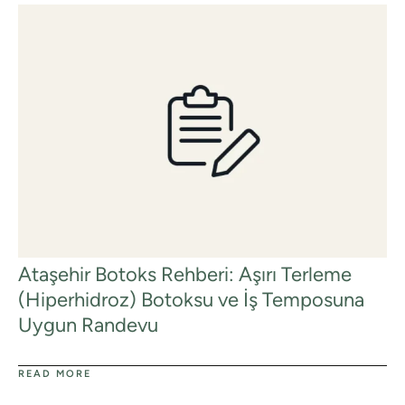
Randevu
Bağdat Caddesi Botoks Uygulamaları |
Ataşehir Botoks Rehberi: Aşırı Terleme
Op. Dr. Mert Demirel – Caddebostan
(Hiperhidroz) Botoksu ve İş Temposuna
Uygun Randevu
READ MORE
READ MORE
READ MORE