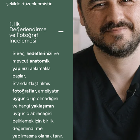
şekilde düzenlenmiştir.
1. İlk
Değerlendirme
ve Fotoğraf
İncelemesi
Süreç,
hedeflerinizi
ve
mevcut
anatomik
yapınızı
anlamakla
başlar.
Standartlaştırılmış
fotoğraflar
, ameliyatın
uygun
olup olmadığını
ve hangi
yaklaşımın
uygun olabileceğini
belirlemek için bir ilk
değerlendirme
yapılmasına olanak tanır.