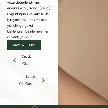
yüze değerlendirme;
endikasyonu, donör (verici)
uygunluğunu ve kalıcılık ile
bireysel doku davranışına
yönelik gerçekçi
beklentileri belirlemenin en
güvenli yoludur.
WHATSAPP
Önceki
Yüz
Feminizasyon
Cerrahisi (FFS)
Sonraki
Yüz Germe
(Facelift)