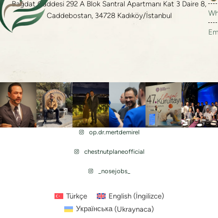
Bağdat Caddesi 292 A Blok Santral Apartmanı Kat 3 Daire 8,
Wh
Caddebostan, 34728 Kadıköy/İstanbul
Em
op.dr.mertdemirel
chestnutplaneofficial
_nosejobs_
Türkçe
English
(
İngilizce
)
Українська
(
Ukraynaca
)