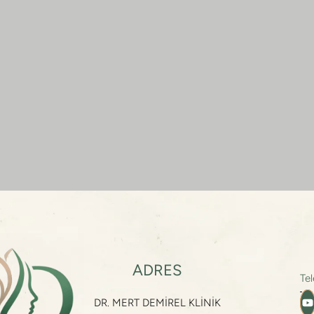
ADRES
Te
DR. MERT DEMİREL KLİNİK
Te