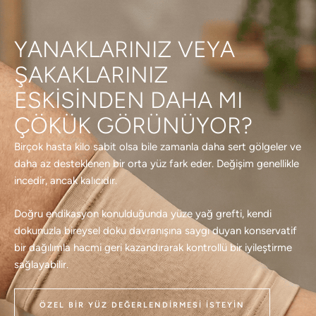
YANAKLARINIZ VEYA
ŞAKAKLARINIZ
ESKISINDEN DAHA MI
ÇÖKÜK GÖRÜNÜYOR?
Birçok hasta kilo sabit olsa bile zamanla daha sert gölgeler ve
daha az desteklenen bir orta yüz fark eder. Değişim genellikle
incedir, ancak kalıcıdır.
Doğru endikasyon konulduğunda yüze yağ grefti, kendi
dokunuzla bireysel doku davranışına saygı duyan konservatif
bir dağılımla hacmi geri kazandırarak kontrollü bir iyileştirme
sağlayabilir.
ÖZEL BIR YÜZ DEĞERLENDIRMESI İSTEYIN