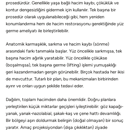
prosedürdür. Genellikle yaşa bağlı hacim kaybı, çöküklük ve
kontur dengesizliğini gidermek için kullanılır. Tek başına bir
prosedür olarak uygulanabileceği gibi, hem yeniden
konumlandırma hem de hacim restorasyonu gerektiğinde yüz
germe ameliyatı ile birleştirilebilir.
Anatomik karmaşıklık, sarkma ve hacim kaybı (sönme)
arasındaki farkı tanımakla başlar. Yüz öncelikle sarkmışsa, tek
başına hacim ağırlık yaratabilir. Yüz öncelikle çökükse
(boşalmışsa), tek başına germe (lifting) işlemi yumuşaklığı
geri kazandırmadan gergin görünebilir. Birçok hastada her ikisi
de mevcuttur. Tutarlı bir plan, bu mekanizmaları birbirinden
ayırır ve onları uygun şekilde tedavi eder.
Dağılım, toplam hacimden daha önemlidir. Doğru planlara
yerleştirilen küçük miktarlar geçişleri iyileştirebilir: göz kapağı-
yanak, yanak-nazolabial, şakak-kaş ve çene hattı devamlılığı.
Bir bölgeyi aşırı doldurmak belirgin (doğal olmayan) bir sonuç
yaratır. Amaç projeksiyondan (dışa çıkıklıktan) ziyade