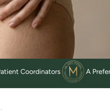
t Coordinators
A Preferred C