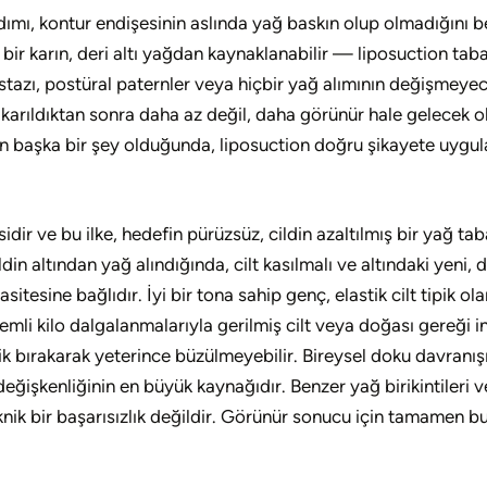
ımı, kontur endişesinin aslında yağ baskın olup olmadığını bel
n bir karın, deri altı yağdan kaynaklanabilir — liposuction ta
astazı, postüral paternler veya hiçbir yağ alımının değişmeyec
arıldıktan sonra daha az değil, daha görünür hale gelecek olan 
 başka bir şey olduğunda, liposuction doğru şikayete uygulan
idir ve bu ilke, hedefin pürüzsüz, cildin azaltılmış bir yağ t
ildin altından yağ alındığında, cilt kasılmalı ve altındaki y
asitesine bağlıdır. İyi bir tona sahip genç, elastik cilt tipik o
önemli kilo dalgalanmalarıyla gerilmiş cilt veya doğası gereği 
 bırakarak yeterince büzülmeyebilir. Bireysel doku davranışı —
işkenliğinin en büyük kaynağıdır. Benzer yağ birikintileri ve ay
, teknik bir başarısızlık değildir. Görünür sonucu için tamamen