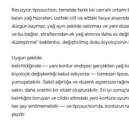
Revizyon liposuction, temelde farklı bir cerrahi ortamı 
kalan yağ hücreleri, üstteki cilt ve alttaki fasya arası
düzgün kaymaz, yağ aynı şekilde salınmaz ve yeni düzensi
ve bu bağlar, etraflarından ek yağ alınırsa daha az değ
düzleştirme” beklentisi, değiştirilmiş doku biyolojisinin 
Uygun şekilde
belirtildiğinde — yani kontur endişesi gerçekten yağ bas
biyolojik değişkenliği kabul ediyorsa — tümesan liposuct
yumuşatabilir. Sabit ağırlığa ve düzenli egzersize rağme
sakin, daha orantılı bir siluet oluşturabilir. En iyi son
kalınlığını koruyan ve cildin altındaki yeni kontura uy
her şey emilmemelidir — ve liposuction’da, konturun t
şeydir.