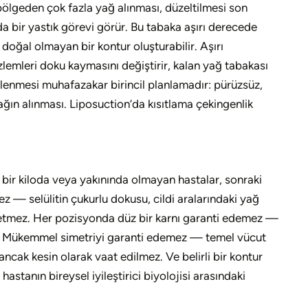
r bölgeden çok fazla yağ alınması, düzeltilmesi son
nda bir yastık görevi görür. Bu tabaka aşırı derecede
doğal olmayan bir kontur oluşturabilir. Aşırı
zlemleri doku kaymasını değiştirir, kalan yağ tabakası
nlenmesi muhafazakar birincil planlamadır: pürüzsüz,
yağın alınması. Liposuction’da kısıtlama çekingenlik
bir kiloda veya yakınında olmayan hastalar, sonraki
mez — selülitin çukurlu dokusu, cildi aralarındaki yağ
p etmez. Her pozisyonda düz bir karnı garanti edemez —
mez. Mükemmel simetriyi garanti edemez — temel vücut
 ancak kesin olarak vaat edilmez. Ve belirli bir kontur
stanın bireysel iyileştirici biyolojisi arasındaki