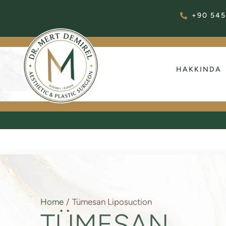
+90 545
HAKKINDA
Home
/
Tümesan Liposuction
TÜMESAN