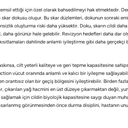
temsil ettiği için özel olarak bahsedilmeyi hak etmektedir. Der
nda skar dokusu oluşur. Bu skar düzlemleri, dokunun sonraki emi
zlik oluşturma riski daha yüksektir. Doku, skarın cildi daha 
il, daha görünür hale gelebilir. Revizyon hedefleri daha dar 
kısıtlamaları dahilinde anlamlı iyileştirme gibi daha gerçekçi b
kınsa, cilt yeterli kaliteye ve geri tepme kapasitesine sahip
ion vücut oranında anlamlı ve kalıcı bir iyileşme sağlayabilir
n orantısız olan bir geçiş bölgesini iyileştirebilir. Birden f
uçlar, çıkarılan yağ hacmini en üst düzeye çıkarmaktan değil, y
um sağlamak için cildin biyolojik kapasitesine saygı duyan mu
asarlanmış görünmesinden önce durma disiplini, hastanın un