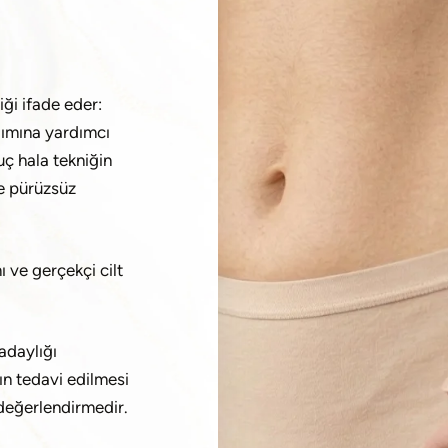
iği ifade eder:
lımına yardımcı
uç hala tekniğin
ve pürüzsüz
 ve gerçekçi cilt
adaylığı
rın tedavi edilmesi
 değerlendirmedir.