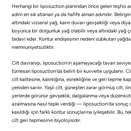
Herhangi bir liposuction planından önce gelen teşhis ad
adım en sık atlanan ya da hafife alınan adımdır. Belirgi
altındaki visseral yağ, karın duvarı gevşekliği veya diy
boyunca bir dolgunluk yağ olabilir veya altındaki yağ çık
tedavi eder. Kontur endişesinin nedeni subkutan yağdan
memnuniyetsizliktir.
Cilt davranışı, liposuction’ın aşamayacağı tavan seviyes
tümesan liposuction’da belirli bir kuvvetle uygulanır. C
cilt kalitesine, kalınlığına, esnekliğine ve geri tepme kap
yeniden sarılır. Yaşlı cilt, güneşten zarar görmüş cilt, 
yerlerde görünür gevşeklik, dalgalanma veya düzensizlik
azalmasına nasıl tepki verdiği — liposuction’da sonuç değ
kasıldığı için farklı kontur sonuçlarına iyileşebilir. Bu
cilt geri tepmesinin biyolojisidir.