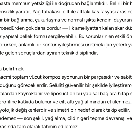
hasta memnuniyetsizliği ile doğrudan bağlantılıdır. Belirli bi
zlik yaratır. Yağ tabakası, cilt ile alttaki kas fasyası arası
nür bir bağlanma, çukurlaşma ve normal ışıkta kendini duyuran 
l prosedürden çok daha zordur — ilk ameliyattan kalan skar dü
apısal bellek formu sergileyebilir. Bu sorunların en etkili ö
rurken, anlamlı bir kontur iyileştirmesi üretmek için yeterli 
le gelen sonuçlardan ayıran teknik disiplindir.
a belirtmek
hacmi toplam vücut kompozisyonunun bir parçasıdır ve sabit 
zduğunu göreceklerdir. Selüliti güvenilir bir şekilde iyileştire
ptalardan kaynaklanır ve liposuction bu yapısal bağlara hita
 profiline katkıda bulunur ve cilt altı yağ alımından etkilen
olojik değişkenlerdir ve simetri bir hedef olarak takip edilir,
emez — son şekil, yağ alma, cildin geri tepme davranışı ve ha
sırasında tam olarak tahmin edilemez.