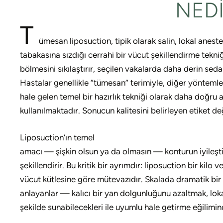
NED
T
ümesan liposuction, tipik olarak salin, lokal anes
tabakasına sızdığı cerrahi bir vücut şekillendirme tekn
bölmesini sıkılaştırır, seçilen vakalarda daha derin seda
Hastalar genellikle “tümesan” terimiyle, diğer yöntemler
hale gelen temel bir hazırlık tekniği olarak daha doğr
kullanılmaktadır. Sonucun kalitesini belirleyen etiket deği
Liposuction’ın temel
amacı — şişkin olsun ya da olmasın — konturun iyileştiri
şekillendirir. Bu kritik bir ayrımdır: liposuction bir ki
vücut kütlesine göre mütevazıdır. Skalada dramatik bir d
anlayanlar — kalıcı bir yan dolgunluğunu azaltmak, lokal
şekilde sunabilecekleri ile uyumlu hale getirme eğilimin