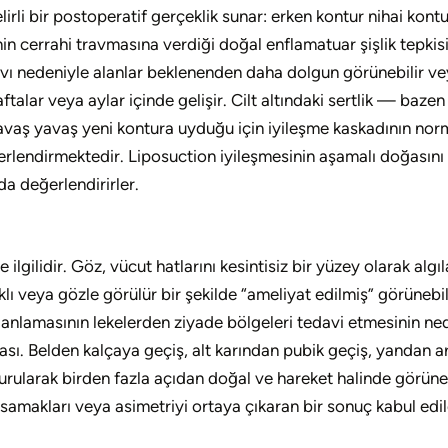
irli bir postoperatif gerçeklik sunar: erken kontur nihai kon
in cerrahi travmasına verdiği doğal enflamatuar şişlik tepkisi 
ı nedeniyle alanlar beklenenden daha dolgun görünebilir veya 
talar veya aylar içinde gelişir. Cilt altındaki sertlik — baze
yavaş yavaş yeni kontura uyduğu için iyileşme kaskadının nor
lendirmektedir. Liposuction iyileşmesinin aşamalı doğasını a
a değerlendirirler.
ilgilidir. Göz, vücut hatlarını kesintisiz bir yüzey olarak algıl
 veya gözle görülür bir şekilde “ameliyat edilmiş” görünebi
planlamasının lekelerden ziyade bölgeleri tedavi etmesinin ne
sı. Belden kalçaya geçiş, alt karından pubik geçiş, yandan ar
urularak birden fazla açıdan doğal ve hareket halinde görüne
samakları veya asimetriyi ortaya çıkaran bir sonuç kabul edi