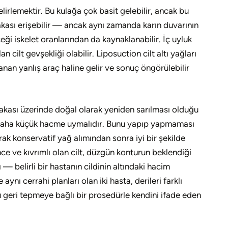
irlemektir. Bu kulağa çok basit gelebilir, ancak bu
bakası erişebilir — ancak aynı zamanda karın duvarının
eği iskelet oranlarından da kaynaklanabilir. İç uyluk
cilt gevşekliği olabilir. Liposuction cilt altı yağları
an yanlış araç haline gelir ve sonuç öngörülebilir
abakası üzerinde doğal olarak yeniden sarılması olduğu
eni, daha küçük hacme uymalıdır. Bunu yapıp yapmaması
larak konservatif yağ alımından sonra iyi bir şekilde
ince ve kıvrımlı olan cilt, düzgün konturun beklendiği
 belirli bir hastanın cildinin altındaki hacim
nı cerrahi planları olan iki hasta, derileri farklı
 bu geri tepmeye bağlı bir prosedürle kendini ifade eden