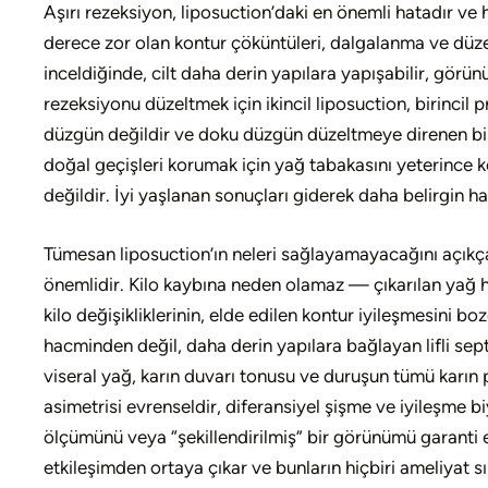
Aşırı rezeksiyon, liposuction’daki en önemli hatadır ve 
derece zor olan kontur çöküntüleri, dalgalanma ve düzensi
inceldiğinde, cilt daha derin yapılara yapışabilir, görü
rezeksiyonu düzeltmek için ikincil liposuction, birinci
düzgün değildir ve doku düzgün düzeltmeye direnen bir y
doğal geçişleri korumak için yağ tabakasını yeterince ko
değildir. İyi yaşlanan sonuçları giderek daha belirgin ha
Tümesan liposuction’ın neleri sağlayamayacağını açıkç
önemlidir. Kilo kaybına neden olamaz — çıkarılan yağ 
kilo değişikliklerinin, elde edilen kontur iyileşmesini bo
hacminden değil, daha derin yapılara bağlayan lifli se
viseral yağ, karın duvarı tonusu ve duruşun tümü karın
asimetrisi evrenseldir, diferansiyel şişme ve iyileşme biy
ölçümünü veya “şekillendirilmiş” bir görünümü garanti ed
etkileşimden ortaya çıkar ve bunların hiçbiri ameliyat 