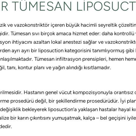
IR TÜMESAN LIPOSUCT
tezik ve vazokonstriktör içeren büyük hacimli seyreltik çözelt
iğidir. Tümesan sıvı birçok amaca hizmet eder: daha kontrollü 
syon ihtiyacını azaltan lokal anestezi sağlar ve vazokonstrikt
den ayrı ayrı bir liposuction kategorisini tanımlıyormuş gibi 
u anlaşılmaktadır. Tümesan infiltrasyon prensipleri, hemen h
l, tanı, kontur planı ve yağın alındığı kısıtlamadır.
lmesidir. Hastanın genel vücut kompozisyonuyla orantısız olan
lo verme prosedürü değil, bir şekillendirme prosedürüdür. İyi pl
eğişiklik bekleyerek liposuction’a yaklaşan hastalar hayal kı
ize bir karın çıkıntısını yumuşatmak, kalça – bel geçişini iyi
dedir.