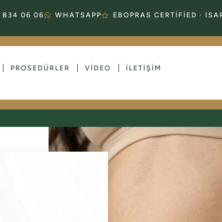
 834 06 06
WHATSAPP
EBOPRAS CERTIFIED · IS
PROSEDÜRLER
VIDEO
İLETIŞIM