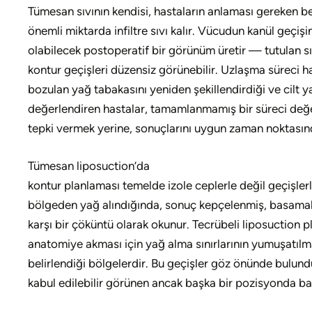
Tümesan sıvının kendisi, hastaların anlaması gereken bel
önemli miktarda infiltre sıvı kalır. Vücudun kanül geçişin
olabilecek postoperatif bir görünüm üretir — tutulan sıv
kontur geçişleri düzensiz görünebilir. Uzlaşma süreci haf
bozulan yağ tabakasını yeniden şekillendirdiği ve cilt 
değerlendiren hastalar, tamamlanmamış bir süreci değer
tepki vermek yerine, sonuçlarını uygun zaman noktasınd
Tümesan liposuction’da
kontur planlaması temelde izole ceplerle değil geçişlerle 
bölgeden yağ alındığında, sonuç kepçelenmiş, basamaklı
karşı bir çöküntü olarak okunur. Tecrübeli liposuction 
anatomiye akması için yağ alma sınırlarının yumuşatılma
belirlendiği bölgelerdir. Bu geçişler göz önünde bulund
kabul edilebilir görünen ancak başka bir pozisyonda ba