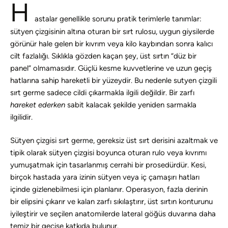
H
astalar genellikle sorunu pratik terimlerle tanımlar:
sütyen çizgisinin altına oturan bir sırt rulosu, uygun giysilerde
görünür hale gelen bir kıvrım veya kilo kaybından sonra kalıcı
cilt fazlalığı. Sıklıkla gözden kaçan şey, üst sırtın “düz bir
panel” olmamasıdır. Güçlü kesme kuvvetlerine ve uzun geçiş
hatlarına sahip hareketli bir yüzeydir. Bu nedenle sutyen çizgili
sırt germe sadece cildi çıkarmakla ilgili değildir. Bir zarfı
hareket ederken
sabit kalacak şekilde yeniden sarmakla
ilgilidir.
Sütyen çizgisi sırt germe, gereksiz üst sırt derisini azaltmak ve
tipik olarak sütyen çizgisi boyunca oturan rulo veya kıvrımı
yumuşatmak için tasarlanmış cerrahi bir prosedürdür. Kesi,
birçok hastada yara izinin sütyen veya iç çamaşırı hatları
içinde gizlenebilmesi için planlanır. Operasyon, fazla derinin
bir elipsini çıkarır ve kalan zarfı sıkılaştırır, üst sırtın konturunu
iyileştirir ve seçilen anatomilerde lateral göğüs duvarına daha
temiz bir geçişe katkıda bulunur.