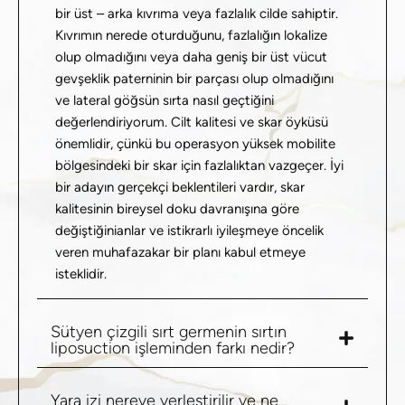
bir üst – arka kıvrıma veya fazlalık cilde sahiptir.
Kıvrımın nerede oturduğunu, fazlalığın lokalize
olup olmadığını veya daha geniş bir üst vücut
gevşeklik paterninin bir parçası olup olmadığını
ve lateral göğsün sırta nasıl geçtiğini
değerlendiriyorum. Cilt kalitesi ve skar öyküsü
önemlidir, çünkü bu operasyon yüksek mobilite
bölgesindeki bir skar için fazlalıktan vazgeçer. İyi
bir adayın gerçekçi beklentileri vardır, skar
kalitesinin
bireysel doku davranışına göre
değiştiğini
anlar ve istikrarlı iyileşmeye öncelik
veren muhafazakar bir planı kabul etmeye
isteklidir.
Sütyen çizgili sırt germenin sırtın
liposuction işleminden farkı nedir?
Yara izi nereye yerleştirilir ve ne