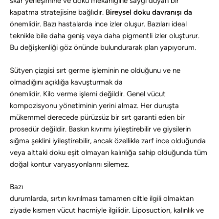
skar yerleşimine ve doku mekaniğine saygı duyan bir
kapatma stratejisine bağlıdır.
Bireysel doku davranışı da
önemlidir. Bazı hastalarda ince izler oluşur. Bazıları ideal
teknikle bile daha geniş veya daha pigmentli izler oluşturur.
Bu değişkenliği göz önünde bulundurarak plan yapıyorum.
Sütyen çizgisi sırt germe işleminin ne olduğunu ve ne
olmadığını açıklığa kavuşturmak da
önemlidir. Kilo verme işlemi değildir. Genel vücut
kompozisyonu yönetiminin yerini almaz. Her duruşta
mükemmel derecede pürüzsüz bir sırt garanti eden bir
prosedür değildir. Baskın kıvrımı iyileştirebilir ve giysilerin
sığma şeklini iyileştirebilir, ancak özellikle zarf ince olduğunda
veya alttaki doku eşit olmayan kalınlığa sahip olduğunda tüm
doğal kontur varyasyonlarını silemez.
Bazı
durumlarda, sırtın kıvrılması tamamen ciltle ilgili olmaktan
ziyade kısmen vücut hacmiyle ilgilidir. Liposuction, kalınlık ve