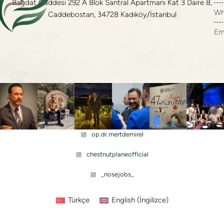
Bağdat Caddesi 292 A Blok Santral Apartmanı Kat 3 Daire 8,
Wh
Caddebostan, 34728 Kadıköy/İstanbul
Em
op.dr.mertdemirel
chestnutplaneofficial
_nosejobs_
Türkçe
English
(
İngilizce
)