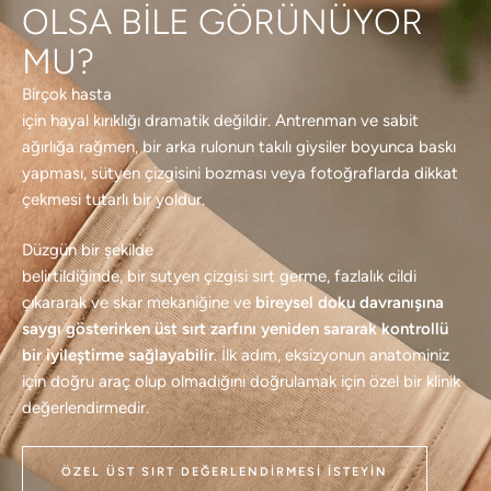
OLSA BILE GÖRÜNÜYOR
MU?
Birçok hasta
için hayal kırıklığı dramatik değildir. Antrenman ve sabit
ağırlığa rağmen, bir arka rulonun takılı giysiler boyunca baskı
yapması, sütyen çizgisini bozması veya fotoğraflarda dikkat
çekmesi tutarlı bir yoldur.
Düzgün bir şekilde
belirtildiğinde, bir sutyen çizgisi sırt germe, fazlalık cildi
çıkararak ve skar mekaniğine ve
bireysel doku davranışına
saygı gösterirken üst sırt zarfını yeniden sararak kontrollü
bir iyileştirme sağlayabilir
. İlk adım, eksizyonun anatominiz
için doğru araç olup olmadığını doğrulamak için özel bir klinik
değerlendirmedir.
ÖZEL ÜST SIRT DEĞERLENDIRMESI İSTEYIN