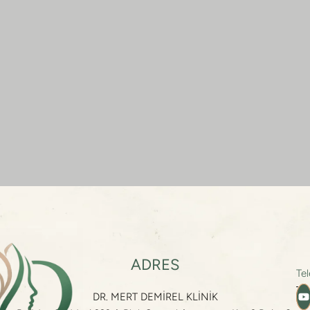
ADRES
Te
DR. MERT DEMİREL KLİNİK
Te