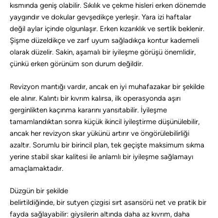
kısmında geniş olabilir. Sıkılık ve çekme hisleri erken dönemde
yaygındır ve dokular gevşedikçe yerleşir. Yara izi haftalar
değil aylar içinde olgunlaşır. Erken kızarıklık ve sertlik beklenir.
Şişme düzeldikçe ve zarf uyum sağladıkça kontur kademeli
olarak düzelir. Sakin, aşamalı bir iyileşme görüşü önemlidir,
çünkü erken görünüm son durum değildir.
Revizyon mantığı vardır, ancak en iyi muhafazakar bir şekilde
ele alınır. Kalıntı bir kıvrım kalırsa, ilk operasyonda aşırı
gerginlikten kaçınma kararını yansıtabilir. İyileşme
tamamlandıktan sonra küçük ikincil iyileştirme düşünülebilir,
ancak her revizyon skar yükünü artırır ve öngörülebilirliği
azaltır. Sorumlu bir birincil plan, tek geçişte maksimum sıkma
yerine stabil skar kalitesi ile anlamlı bir iyileşme sağlamayı
amaçlamaktadır.
Düzgün bir şekilde
belirtildiğinde, bir sutyen çizgisi sırt asansörü net ve pratik bir
fayda sağlayabilir: giysilerin altında daha az kıvrım, daha