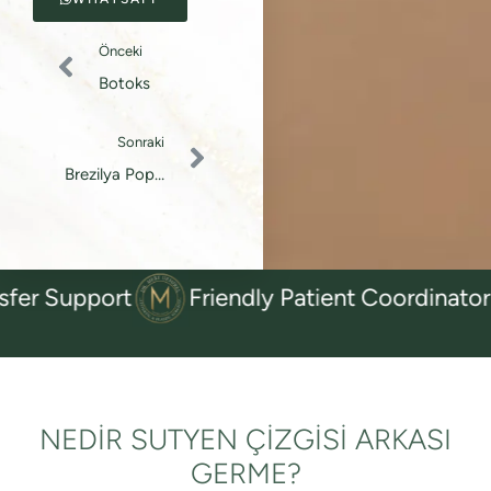
Önceki
Botoks
Sonraki
Brezilya Popo
Kaldırma (BBL)
upport
Friendly Patient Coordinators
NEDIR SUTYEN ÇIZGISI ARKASI
GERME?