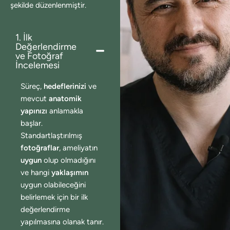
şekilde düzenlenmiştir.
1. İlk
Değerlendirme
ve Fotoğraf
İncelemesi
Süreç,
hedeflerinizi
ve
mevcut
anatomik
yapınızı
anlamakla
başlar.
Standartlaştırılmış
fotoğraflar
, ameliyatın
uygun
olup olmadığını
ve hangi
yaklaşımın
uygun olabileceğini
belirlemek için bir ilk
değerlendirme
yapılmasına olanak tanır.