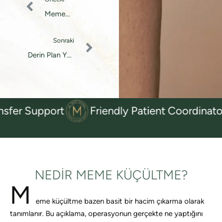
Meme
Büyütme
Sonraki
Derin Plan Yüz
Germe
upport
Friendly Patient Coordinators
NEDIR MEME KÜÇÜLTME?
M
eme küçültme bazen basit bir hacim çıkarma olarak
tanımlanır. Bu açıklama, operasyonun gerçekte ne yaptığını