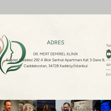
ADRES
Te
DR. MERT DEMİREL KLİNİK
Te
Bağdat Caddesi 292 A Blok Santral Apartmanı Kat 3 Daire 8,
Wh
Caddebostan, 34728 Kadıköy/İstanbul
Em