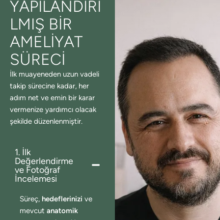
YAPILANDIRI
LMIŞ BIR
AMELIYAT
SÜRECI
İlk muayeneden uzun vadeli
takip sürecine kadar, her
adım net ve emin bir karar
vermenize yardımcı olacak
şekilde düzenlenmiştir.
1. İlk
Değerlendirme
ve Fotoğraf
İncelemesi
Süreç,
hedeflerinizi
ve
mevcut
anatomik