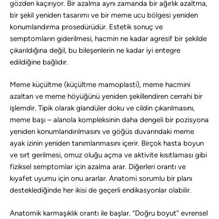
gözden kaçırıyor. Bir azalma aynı zamanda bir ağırlık azaltma,
bir şekil yeniden tasarımı ve bir meme ucu bölgesi yeniden
konumlandırma prosedürüdür. Estetik sonuç ve
semptomların giderilmesi, hacmin ne kadar agresif bir şekilde
çıkarıldığına değil, bu bileşenlerin ne kadar iyi entegre
edildiğine bağlıdır.
Meme küçültme (küçültme mamoplasti), meme hacmini
azaltan ve meme höyüğünü yeniden şekillendiren cerrahi bir
işlemdir. Tipik olarak glandüler doku ve cildin çıkarılmasını,
meme başı – alanola kompleksinin daha dengeli bir pozisyona
yeniden konumlandırılmasını ve göğüs duvarındaki meme
ayak izinin yeniden tanımlanmasını içerir. Birçok hasta boyun
ve sırt gerilmesi, omuz oluğu açma ve aktivite kısıtlaması gibi
fiziksel semptomlar için azalma arar. Diğerleri orantı ve
kıyafet uyumu için onu ararlar. Anatomi sorumlu bir planı
desteklediğinde her ikisi de geçerli endikasyonlar olabilir.
Anatomik karmaşıklık orantı ile başlar. “Doğru boyut” evrensel