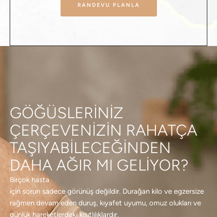
RANDEVU PLANLA
GÖĞÜSLERINIZ
ÇERÇEVENIZIN RAHATÇA
TAŞIYABILECEĞINDEN
DAHA AĞIR MI GELIYOR?
Birçok hasta
için sorun sadece görünüş değildir. Durağan kilo ve egzersize
rağmen devam eden duruş, kıyafet uyumu, omuz olukları ve
günlük hareketlerdeki kısıtlılıklardır.