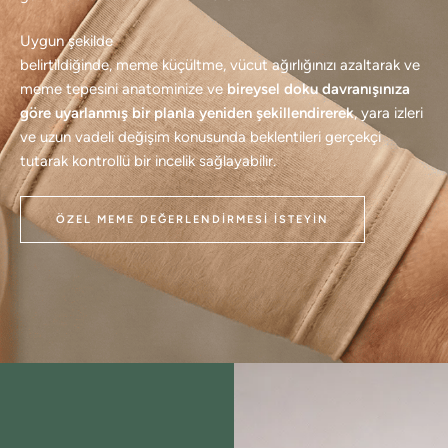
Uygun şekilde
belirtildiğinde, meme küçültme, vücut ağırlığınızı azaltarak ve
meme tepesini anatominize ve
bireysel doku davranışınıza
göre uyarlanmış bir planla yeniden şekillendirerek
, yara izleri
ve uzun vadeli değişim konusunda beklentileri gerçekçi
tutarak kontrollü bir incelik sağlayabilir.
ÖZEL MEME DEĞERLENDIRMESI İSTEYIN