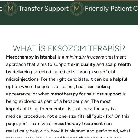
ransfer Support
Friendly Patient Coordina
WHAT IS EKSOZOM TERAPISI?
Mesotherapy in Istanbul
is a
minimally invasive
treatment
approach that aims to support
skin quality
and
scalp health
by delivering selected ingredients through superficial
microinjections
. For the right candidate, it can be a helpful
option when the goal is a fresher, healthier-looking
appearance, or when
mesotherapy for hair loss support
is
being explored as part of a broader plan. The most
important thing to remember is that mesotherapy is a
medical procedure, not a one-size-fits-all “quick fix.” On this
page, you’ll learn what
mesotherapy treatment
can
realistically help with, how it is planned and performed, what