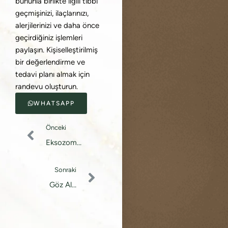
bununla birlikte ilgili tıbbi
geçmişinizi, ilaçlarınızı,
alerjilerinizi ve daha önce
geçirdiğiniz işlemleri
paylaşın. Kişiselleştirilmiş
bir değerlendirme ve
tedavi planı almak için
randevu oluşturun.
WHATSAPP
Önceki
Eksozom
Tedavisi
Sonraki
Göz Altı
Morlukları
Tedavisi