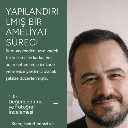
YAPILANDIRI
LMIŞ BIR
AMELIYAT
SÜRECI
İlk muayeneden uzun vadeli
takip sürecine kadar, her
adım net ve emin bir karar
vermenize yardımcı olacak
şekilde düzenlenmiştir.
1. İlk
Değerlendirme
ve Fotoğraf
İncelemesi
Süreç,
hedeflerinizi
ve