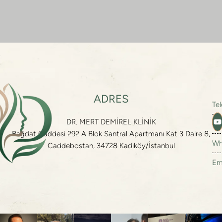
ADRES
Te
DR. MERT DEMİREL KLİNİK
Te
Bağdat Caddesi 292 A Blok Santral Apartmanı Kat 3 Daire 8,
Wh
Caddebostan, 34728 Kadıköy/İstanbul
Em