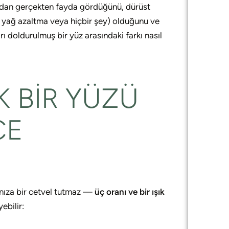
bundan gerçekten fayda gördüğünü, dürüst
, yağ azaltma veya hiçbir şey) olduğunu ve
ırı doldurulmuş bir yüz arasındaki farkı nasıl
 BIR YÜZÜ
CE
ınıza bir cetvel tutmaz —
üç oranı ve bir ışık
ebilir: