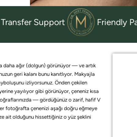
fer Support
Friendly Patien
a daha ağır (dolgun) görünüyor — ve artık
nuzun geri kalanı bunu kanıtlıyor. Makyajla
ayboluşunu izliyorsunuz. Önden çekilen
erine yayılıyor gibi görünüyor, çeneniz kısa
oğraflarınızda — gördüğünüz o zarif, hafif V
, her fotoğrafta çenenizi aşağı doğru eğmeye
e ait olduğunu hissettiğiniz o yüz şeklini