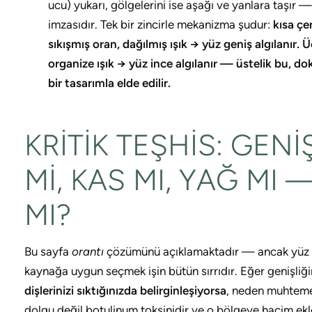
ucu) yukarı, gölgelerini ise aşağı ve yanlara taşır —
imzasıdır. Tek bir zincirle mekanizma şudur:
kısa çe
sıkışmış oran, dağılmış ışık → yüz geniş algılanır.
organize ışık → yüz ince algılanır — üstelik bu, doku 
bir tasarımla elde edilir.
KRITIK TEŞHIS: GENI
MI, KAS MI, YAĞ MI
MI?
Bu sayfa
orantı
çözümünü açıklamaktadır — ancak yüz gen
kaynağa uygun seçmek işin bütün sırrıdır. Eğer genişliğ
dişlerinizi sıktığınızda belirginleşiyorsa
, neden muhteme
dolgu değil botulinum toksinidir ve o bölgeye hacim ekl