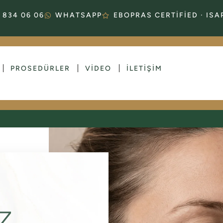
 834 06 06
WHATSAPP
EBOPRAS CERTIFIED · IS
PROSEDÜRLER
VIDEO
İLETIŞIM
Z