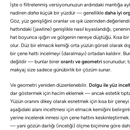
İşte o filtrelenmiş versiyonunuzun ardındaki mantığa ayk
nadiren
daha küçük
bir yüzdür — genellikle
daha iyi or
Göz, yüz genişliğini oranlar ve ışık üzerinden değerlendi
hattındaki (jawline) genişlikle nasıl kıyaslandığı, çenen
hat boyunca ışığın ve gölgenin nereye düştüğü. Kısa bi
olur. Düz bir elmacık kemiği orta yüzün görsel olarak dışa
bir çene hattı incelmeyi (daralmayı) ortadan kaldırır. B
değildir — bunlar birer
orantı ve geometri
sorunudur; t
makyaj size sadece günübirlik bir çözüm sunar.
Ve geometri yeniden düzenlenebilir.
Dolgu ile yüz ince
dar göstermek için hacim eklemek — ancak estetik tıptaki 
Yüzün oranını dikey olarak esnetmek için kısa bir çeneyi
aşağıdaki alanı inceltmesi için elmacık kemiğini belirgi
yerine incelerek inmesi için çene hattını keskinleştirme
— yani gözün darlığı (inceliği) ölçme biçimine göre daha