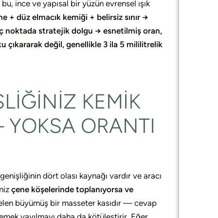
 bu, ince ve yapısal bir yüzün evrensel ışık
ne + düz elmacık kemiği + belirsiz sınır →
 Üç noktada stratejik dolgu → esnetilmiş oran,
çıkararak değil, genellikle 3 ila 5 mililitrelik
ŞLIĞINIZ KEMIK
 — YOKSA ORANTI
işliğinin dört olası kaynağı vardır ve aracı
iniz
çene köşelerinde toplanıyorsa ve
len büyümüş bir masseter kasıdır — cevap
emek yayılmayı daha da kötüleştirir. Eğer