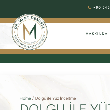
+90 545
HAKKINDA
Home
/
Dolgu ile Yüz İnceltme
DOLGU ILE YÜ