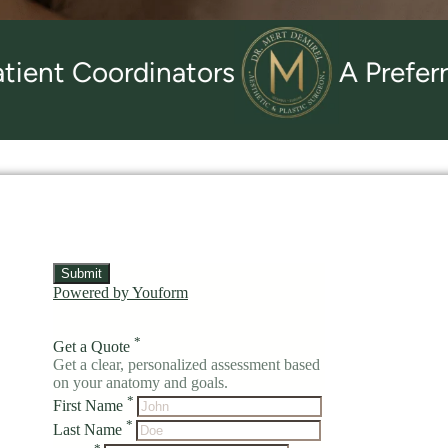
t Coordinators
A Preferred Ch