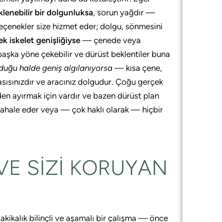
lenebilir bir dolgunluksa
, sorun yağdır —
seçenekler size hizmet eder; dolgu, sönmesini
k iskelet genişliğiyse
— çenede veya
aşka yöne çekebilir ve dürüst beklentiler buna
duğu halde geniş algılanıyorsa
— kısa çene,
tasısınızdır ve aracınız dolgudur. Çoğu gerçek
den ayırmak için vardır ve bazen dürüst plan
dahale eder veya — çok haklı olarak — hiçbir
VE SIZI KORUYAN
kikalık bilinçli ve aşamalı bir çalışma — önce