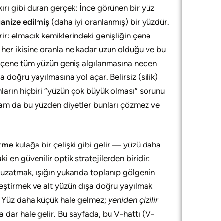
ırı gibi duran gerçek: İnce görünen bir yüz
ganize edilmiş
(daha iyi oranlanmış) bir yüzdür.
rir: elmacık kemiklerindeki genişliğin çene
in her ikisine oranla ne kadar uzun olduğu ve bu
r çene tüm yüzün geniş algılanmasına neden
 doğru yayılmasına yol açar. Belirsiz (silik)
unların hiçbiri “yüzün çok büyük olması” sorunu
am da bu yüzden diyetler bunları çözmez ve
ltme
kulağa bir çelişki gibi gelir — yüzü daha
en güvenilir optik stratejilerden biridir:
 uzatmak, ışığın yukarıda toplanıp gölgenin
nleştirmek ve alt yüzün dışa doğru yayılmak
k. Yüz daha küçük hale gelmez;
yeniden çizilir
 dar hale gelir. Bu sayfada, bu V-hattı (V-