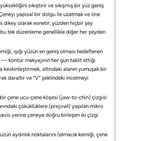
ksekliğini sıkıştırır ve sıkışmış bir yüz geniş
 Çeneyi yapısal bir dolgu ile uzatmak ve öne
 dikey olarak esnetir; yüzden hiçbir şey
, bu tek düzenleme genellikle diğer her şeyden
emiği, ışığı yüzün en geniş olması hedeflenen
 — kontür makyajının her gün taklit ettiği
a keskinleştirmek, altındaki alanın yumuşak bir
k daraltır ve “V” şeklindeki incelmeyi
bir çene ucu-çene köşesi (jaw-to-chin) çizgisi
rındaki çöküklüklere (prejowl) yapılan mikro
kavis yerine çeneye doğru birleşen iki çizgi
zün aydınlık noktalarını (elmacık kemiği, çene