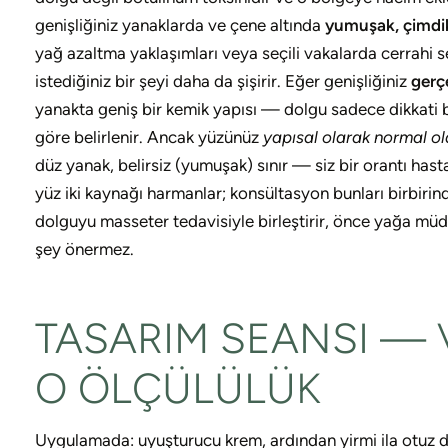
genişliğiniz yanaklarda ve çene altında
yumuşak, çimdik
yağ azaltma yaklaşımları veya seçili vakalarda cerrahi 
istediğiniz bir şeyi daha da şişirir. Eğer genişliğiniz
gerçe
yanakta geniş bir kemik yapısı — dolgu sadece dikkati b
göre belirlenir. Ancak yüzünüz
yapısal olarak normal ol
düz yanak, belirsiz (yumuşak) sınır — siz bir orantı has
yüz iki kaynağı harmanlar; konsültasyon bunları birbirin
dolguyu masseter tedavisiyle birleştirir, önce yağa mü
şey önermez.
TASARIM SEANSI — 
O ÖLÇÜLÜLÜK
Uygulamada: uyuşturucu krem, ardından yirmi ila otuz da