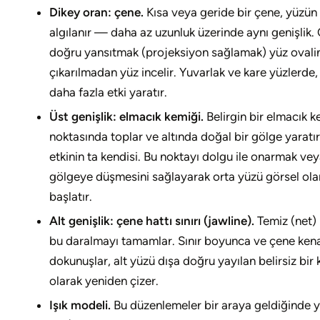
Dikey oran: çene.
Kısa veya geride bir çene, yüzün yü
algılanır — daha az uzunluk üzerinde aynı genişlik.
doğru yansıtmak (projeksiyon sağlamak) yüz ovalini
çıkarılmadan yüz incelir. Yuvarlak ve kare yüzlerde
daha fazla etki yaratır.
Üst genişlik: elmacık kemiği.
Belirgin bir elmacık k
noktasında toplar ve altında doğal bir gölge yaratır
etkinin ta kendisi. Bu noktayı dolgu ile onarmak vey
gölgeye düşmesini sağlayarak orta yüzü görsel olara
başlatır.
Alt genişlik: çene hattı sınırı (jawline).
Temiz (net) 
bu daralmayı tamamlar. Sınır boyunca ve çene kena
dokunuşlar, alt yüzü dışa doğru yayılan belirsiz bir 
olarak yeniden çizer.
Işık modeli.
Bu düzenlemeler bir araya geldiğinde yü